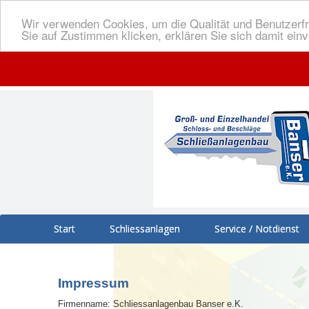
Wir verwenden Cookies, um die Qualität und Benutzerfr
Sie auf Zustimmen klicken, erklären Sie sich damit ein
W
Start
Schliessanlagen
Service / Notdienst
Impressum
Firmenname: Schliessanlagenbau Banser e.K.